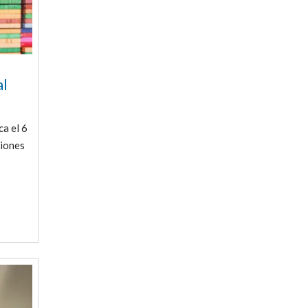
al
ca el 6
ciones