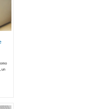
e
 como
, un