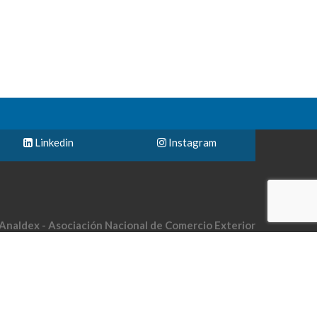
Linkedin
Instagram
Analdex - Asociación Nacional de Comercio Exterior
le 40 No. 13-09 piso 10 Edificio UGI Bogotá-Colombia
Teléfono: (57) 601 794 2122
Email: analdex@analdex.org
Analdex @ 2018