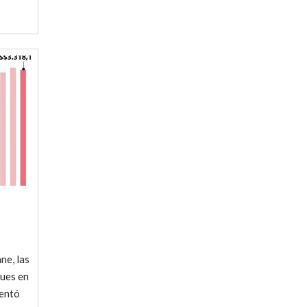
ne, las
pues en
sentó