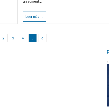
un aument...
Leer más →
2
3
4
5
6
P