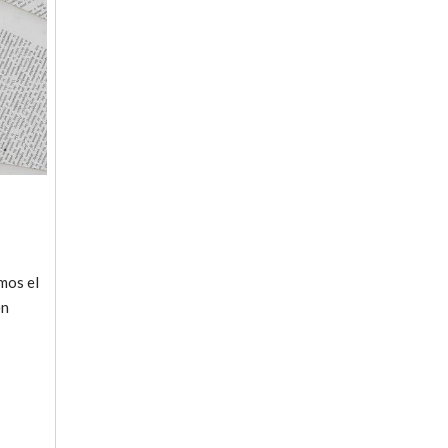
mos el
en