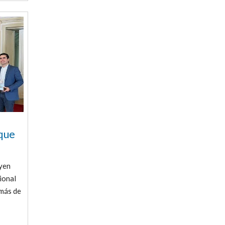
uque
uyen
ional
 más de