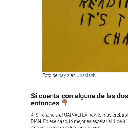
Foto de
hay s
en
Unsplash
Sí cuenta con alguna de las do
entonces
4. Sí renuncia al UAP/ALTEX hoy, lo más probable
DIAN. En ese caso, lo mejor es esperar al 1 de ju
masiva de los registros aduaneros.