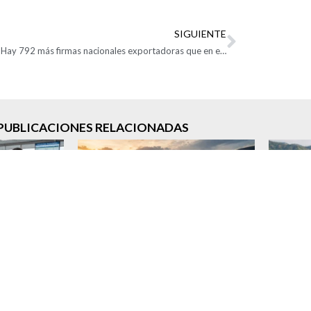
SIGUIENTE
Hay 792 más firmas nacionales exportadoras que en el 2020
PUBLICACIONES RELACIONADAS
signatario y
Análisis del posible desarrollo del
Impact
ica, una
fenómeno de El Niño 2026-
de l
 precisa con
2027: implicaciones para
export
86
Colombia, las cadenas de