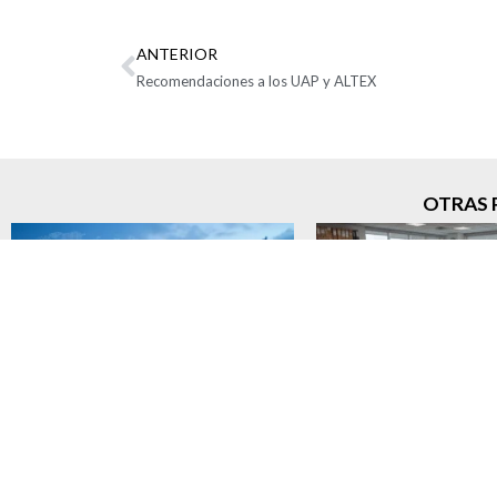
ANTERIOR
Recomendaciones a los UAP y ALTEX
OTRAS 
Demoras en la VUCE elevan
Verificación del con
hasta cuatro veces los tiempos
capacidad económ
de respuesta de los registros de
medida cautelar más
importación, advierte Analdex
la Ley 25