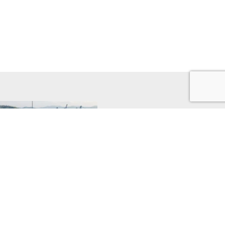
o potencial de la medida
a Sección 301 sobre las
aciones del suroccidente
colombiano