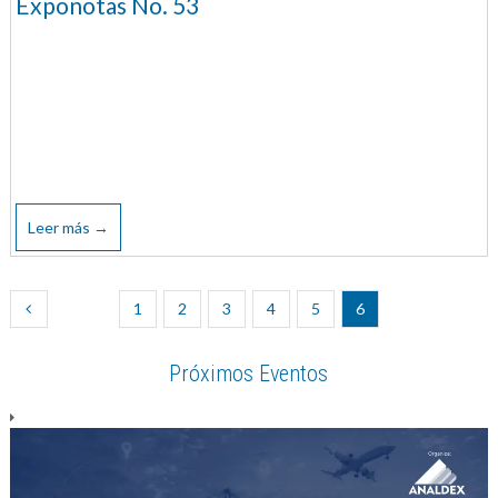
Exponotas No. 53
Leer más →
1
2
3
4
5
6
Próximos Eventos