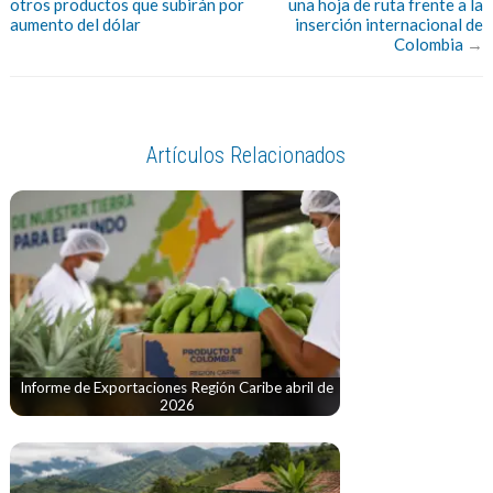
otros productos que subirán por
una hoja de ruta frente a la
aumento del dólar
inserción internacional de
Colombia
→
Artículos Relacionados
Informe de Exportaciones Región Caribe abril de
2026