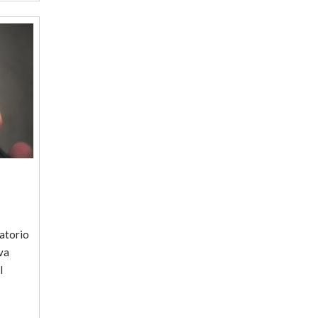
natorio
va
l