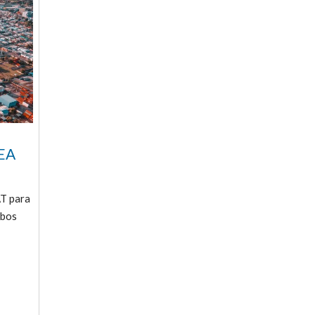
EA
AT para
mbos