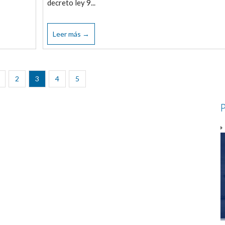
decreto ley 9...
Leer más →
2
3
4
5
P