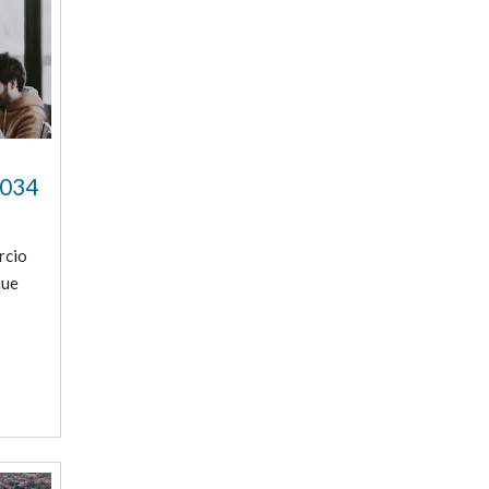
2034
rcio
que