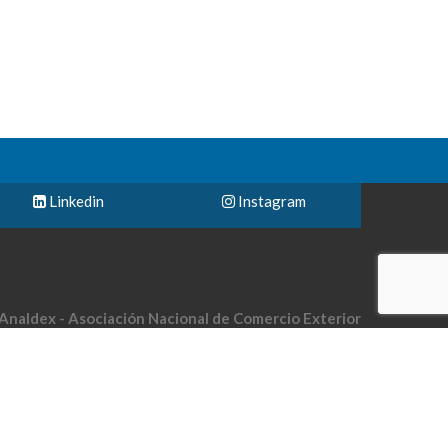
Linkedin
Instagram
Analdex - Asociación Nacional de Comercio Exterior
le 40 No. 13-09 piso 10 Edificio UGI Bogotá-Colombia
Teléfono: (57) 601 794 2122
Email: analdex@analdex.org
Analdex @ 2018