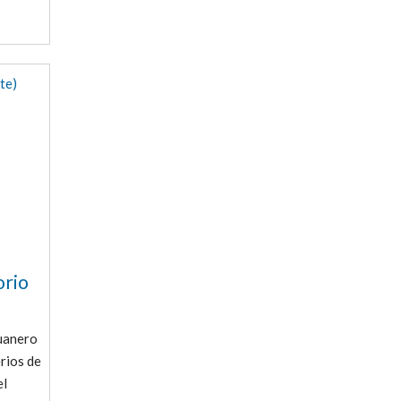
orio
duanero
erios de
el