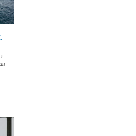
.
U.
sus