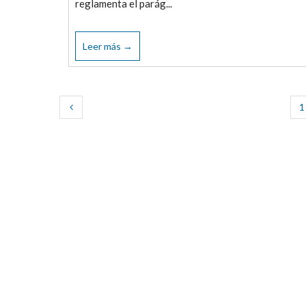
reglamenta el parág...
Leer más →
1