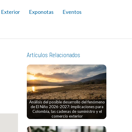
 Exterior
Exponotas
Eventos
Artículos Relacionados
Análisis del posible desarrollo del fenómeno
de El Niño 2026-2027: implicaciones para
Colombia, las cadenas de suministro y el
comercio exterior