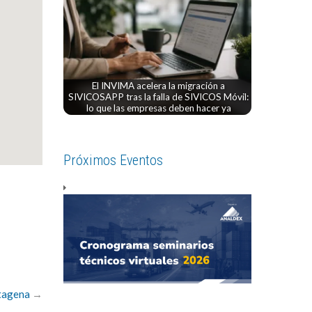
El INVIMA acelera la migración a
SIVICOSAPP tras la falla de SIVICOS Móvil:
lo que las empresas deben hacer ya
Próximos Eventos
rtagena
→