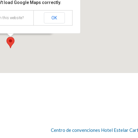
't load Google Maps correctly.
 Inn Barranquilla
OK
 this website?
uilla, Atlántico - Barranquilla
Centro de convenciones Hotel Estelar Ca