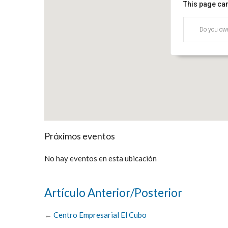
This page can
Hilton Garden
Do you own
Cra. 53, Barranq
Eventos
Próximos eventos
No hay eventos en esta ubicación
Artículo Anterior/Posterior
←
Centro Empresarial El Cubo