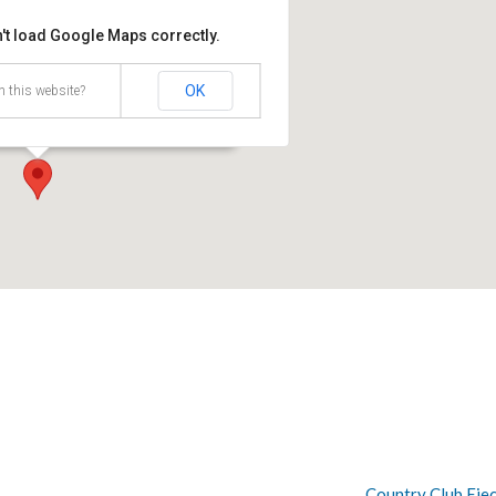
't load Google Maps correctly.
 de Bogotá Sede Salitre
OK
 this website?
68D-35 - Bogotá
Country Club Eje