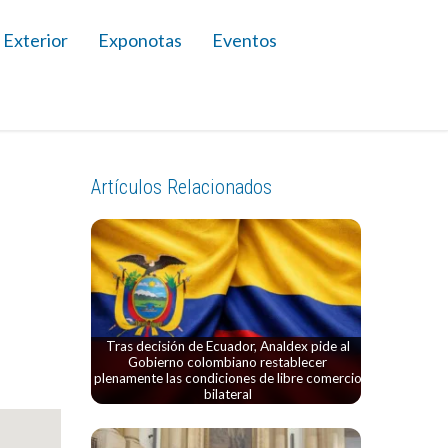
 Exterior
Exponotas
Eventos
Artículos Relacionados
Tras decisión de Ecuador, Analdex pide al
Gobierno colombiano restablecer
plenamente las condiciones de libre comercio
bilateral