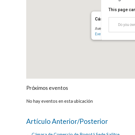
This page can
Cámara de Comercio
Do you own
Avenida El Dorado No. 
Eventos
Próximos eventos
No hay eventos en esta ubicación
Artículo Anterior/Posterior
←
Cámara de Comercio de Bogotá Sede Salitre