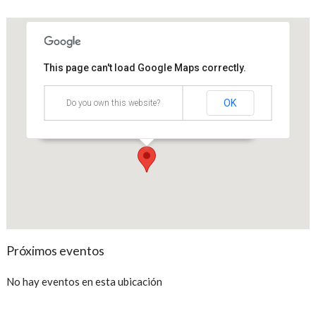
This page can't load Google Maps correctly.
Cámara de Comercio de Bogotá
Sede Salitre
OK
Do you own this website?
Avenida El Dorado No. 68D-35 - Bogotá
Eventos
Próximos eventos
No hay eventos en esta ubicación