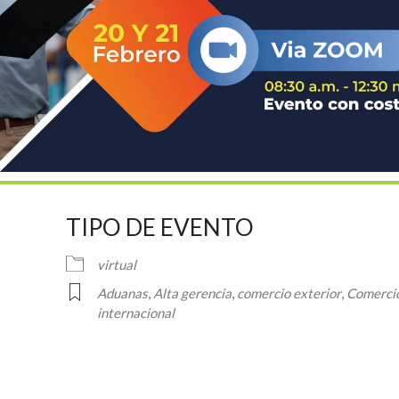
TIPO DE EVENTO
virtual
Aduanas
,
Alta gerencia
,
comercio exterior
,
Comerci
internacional
ndar
iCalendar
Office 36