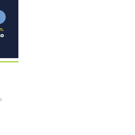
o
5
Outlook Live