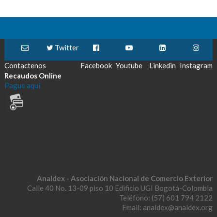
Twitter
Contactenos
Facebook
Youtube
Linkedin
Instagram
Recaudos Online
Pague aquí
Analdex - Asociación Nacional de Comercio Exterior
Calle 40 No. 13-09 piso 10 Edificio UGI Bogotá-Colombia
Teléfono: (57) 601 794 2122
Email: analdex@analdex.org