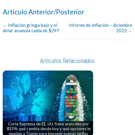
Artículo Anterior/Posterior
←
Inflación gringa bajó y el
Informe de inflación – diciembre
dólar acumula caída de $297
2022
→
Artículos Relacionados
Corte Suprema de EE. UU. frena aranceles por
IEEPA: qué cambia desde hoy y qué opciones le
quedan a Trump para imponer nuevas tarifas