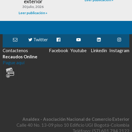
exterior
30 julio, 2026
Leer publicación »
Twitter
Contactenos
Facebook
Youtube
Linkedin
Instagram
Recaudos Online
Pague aquí
Analdex - Asociación Nacional de Comercio Exterior
Calle 40 No. 13-09 piso 10 Edificio UGI Bogotá-Colombia
Teléfono: (57) 601 794 2122