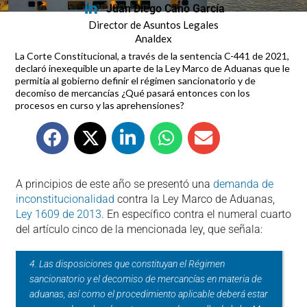
Juan Diego Cano García
Director de Asuntos Legales
Analdex
La Corte Constitucional, a través de la sentencia C-441 de 2021,
declaró inexequible un aparte de la Ley Marco de Aduanas que le
permitía al gobierno definir el régimen sancionatorio y de
decomiso de mercancías ¿Qué pasará entonces con los
procesos en curso y las aprehensiones?
A principios de este año se presentó una
demanda de
inconstitucionalidad
contra la Ley Marco de Aduanas,
Ley 1609 de 2013
. En específico contra el numeral cuarto
del artículo cinco de la mencionada ley, que señala:
4. Las disposiciones que constituyan el Régimen
sancionatorio y el decomiso de mercancías en materia de
aduanas, así como el procedimiento aplicable deberá estar