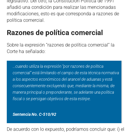
legislativo. Del otro, la Constitución Política de 1991
añadió una condición para realizar las mencionadas
modificaciones, esto es que corresponda a razones de
política comercial.
Razones de política comercial
Sobre la expresión “razones de política comercial” la
Corte ha señalado:
…cuando utiliza la expresión “por razones de política
comercial” está limitando el campo de esta técnica normativa
a los aspectos económicos del arancel de aduanas y está
consecuentemente excluyendo que, mediante la misma, de
manera principal o preponderante, se adelante una política
fiscal o se persigan objetivos de esta estirpe.
Sentencia No. C-510/92
De acuerdo con lo expuesto, podríamos concluir que: i) el