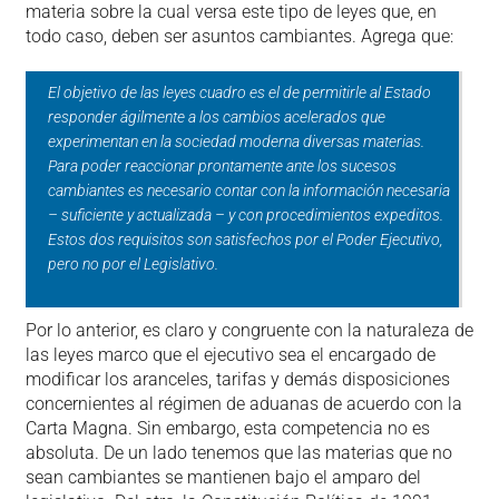
materia sobre la cual versa este tipo de leyes que, en
todo caso, deben ser asuntos cambiantes. Agrega que:
El objetivo de las leyes cuadro es el de permitirle al Estado
responder ágilmente a los cambios acelerados que
experimentan en la sociedad moderna diversas materias.
Para poder reaccionar prontamente ante los sucesos
cambiantes es necesario contar con la información necesaria
– suficiente y actualizada – y con procedimientos expeditos.
Estos dos requisitos son satisfechos por el Poder Ejecutivo,
pero no por el Legislativo.
Por lo anterior, es claro y congruente con la naturaleza de
las leyes marco que el ejecutivo sea el encargado de
modificar los aranceles, tarifas y demás disposiciones
concernientes al régimen de aduanas de acuerdo con la
Carta Magna. Sin embargo, esta competencia no es
absoluta. De un lado tenemos que las materias que no
sean cambiantes se mantienen bajo el amparo del