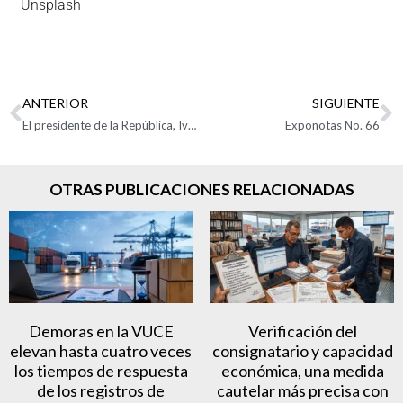
Unsplash
ANTERIOR
SIGUIENTE
El presidente de la República, Iván Duque Márquez hace entrega del Premio Nacional de Exportaciones Analdex – ProColombia 2021
Exponotas No. 66
OTRAS PUBLICACIONES RELACIONADAS
Demoras en la VUCE
Verificación del
elevan hasta cuatro veces
consignatario y capacidad
los tiempos de respuesta
económica, una medida
de los registros de
cautelar más precisa con