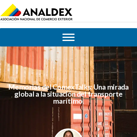
Memorias del ComexTalks: Una mirada
global a la situación del transporte
marítimo.