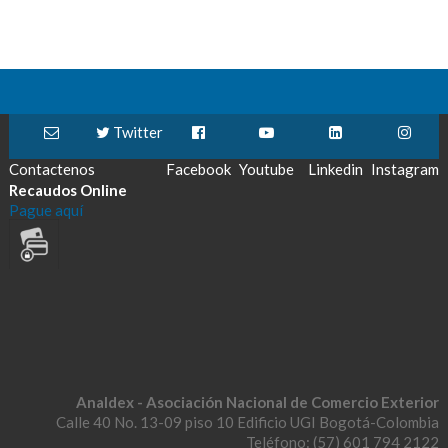
Twitter
Contactenos
Facebook
Youtube
Linkedin
Instagram
Recaudos Online
Pague aquí
Analdex - Asociación Nacional de Comercio Exterior
Calle 40 No. 13-09 piso 10 Edificio UGI Bogotá-Colombia
Teléfono: (57) 601 794 2122