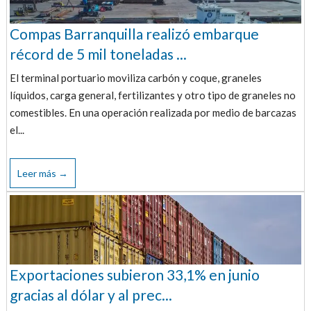
Compas Barranquilla realizó embarque
récord de 5 mil toneladas ...
El terminal portuario moviliza carbón y coque, graneles
líquidos, carga general, fertilizantes y otro tipo de graneles no
comestibles. En una operación realizada por medio de barcazas
el...
Leer más →
Exportaciones subieron 33,1% en junio
gracias al dólar y al prec...