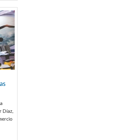
las
la
r Díaz,
mercio