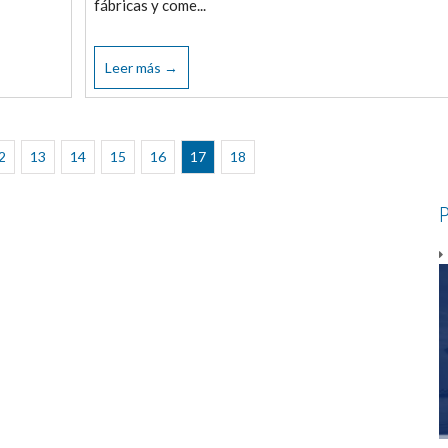
fábricas y come...
Leer más →
2
13
14
15
16
17
18
P