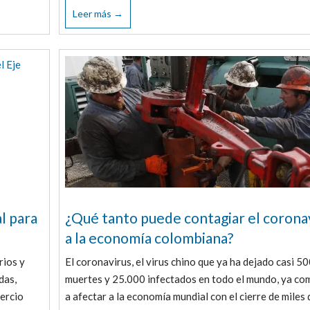
Leer más →
l para
¿Qué tanto puede contagiar el corona
a la economía colombiana?
rios y
El coronavirus, el virus chino que ya ha dejado casi 5
das,
muertes y 25.000 infectados en todo el mundo, ya c
ercio
a afectar a la economía mundial con el cierre de miles 