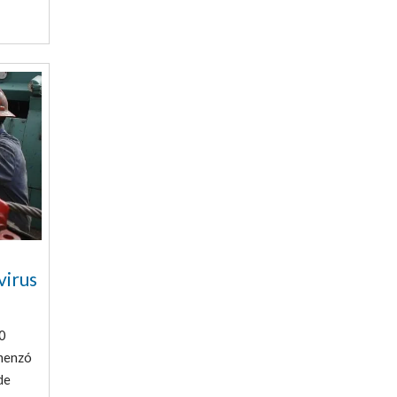
virus
00
omenzó
de