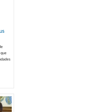
us
de
 que
iudades