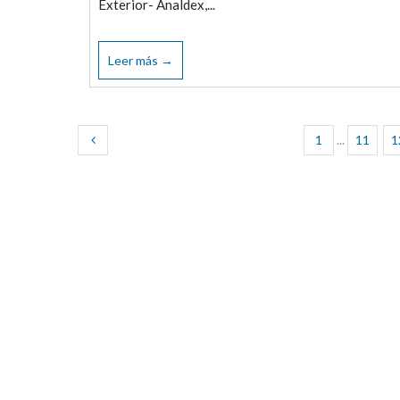
Exterior- Analdex,...
Leer más →
1
...
11
1