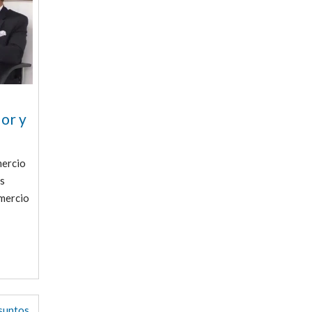
or y
mercio
as
omercio