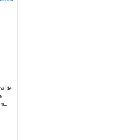
nal de
e
m...