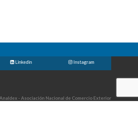
Linkedin
Instagram
Analdex - Asociación Nacional de Comercio Exterior
le 40 No. 13-09 piso 10 Edificio UGI Bogotá-Colombia
Teléfono: (57) 601 794 2122
Email: analdex@analdex.org
Analdex @ 2018