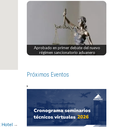
Aprobado en primer debate del nuevo
régimen sancionatorio aduanero
Próximos Eventos
 Hotel
→