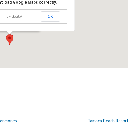
't load Google Maps correctly.
 los artesanos
OK
 this website?
 No. 63A - Bogotá
venciones
Tamaca Beach Resort