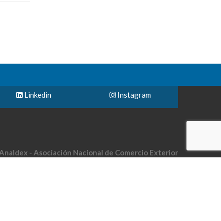
Linkedin
Instagram
Analdex - Asociación Nacional de Comercio Exterior
le 40 No. 13-09 piso 10 Edificio UGI Bogotá-Colombia
Teléfono: (57) 601 794 2122
Email: analdex@analdex.org
Analdex @ 2018