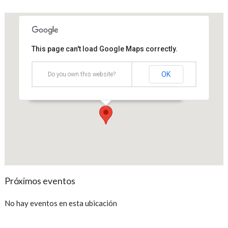
This page can't load Google Maps correctly.
Cámara de Comercio de Bogotá
Sede Salitre
OK
Do you own this website?
Avenida El Dorado No. 68D-35 - Bogotá
Eventos
Próximos eventos
No hay eventos en esta ubicación