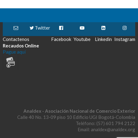
Twitter
Contactenos
Facebook
Youtube
Linkedin
Instagram
Recaudos Online
Pague aquí
Analdex - Asociación Nacional de Comercio Exterior
Calle 40 No. 13-09 piso 10 Edificio UGI Bogotá-Colombia
Teléfono: (57) 601 794 2122
Email: analdex@analdex.org