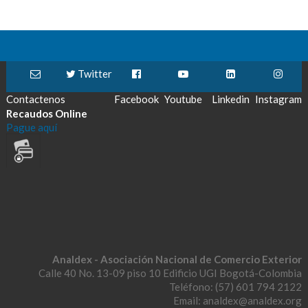
Twitter
Contactenos
Facebook
Youtube
Linkedin
Instagram
Recaudos Online
Pague aquí
Analdex - Asociación Nacional de Comercio Exterior
Calle 40 No. 13-09 piso 10 Edificio UGI Bogotá-Colombia
Teléfono: (57) 601 794 2122
Email: analdex@analdex.org