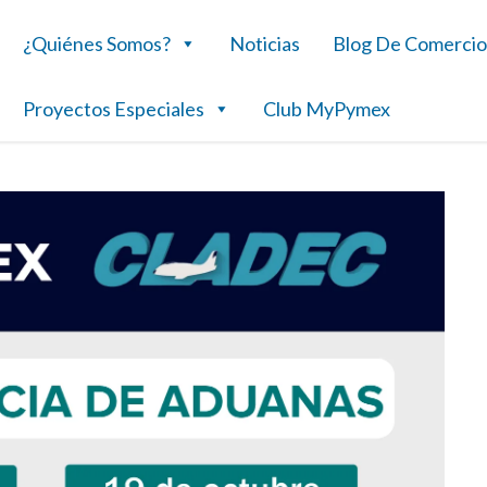
¿Quiénes Somos?
Noticias
Blog De Comercio
Proyectos Especiales
Club MyPymex