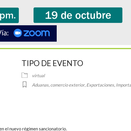
TIPO DE EVENTO
virtual
Aduanas
,
comercio exterior
,
Exportaciones
,
Importa
ndar
iCalendar
Office 36
 en el nuevo régimen sancionatorio.