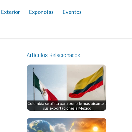
 Exterior
Exponotas
Eventos
Artículos Relacionados
Colombia se alista para ponerle más picante a
sus exportaciones a México