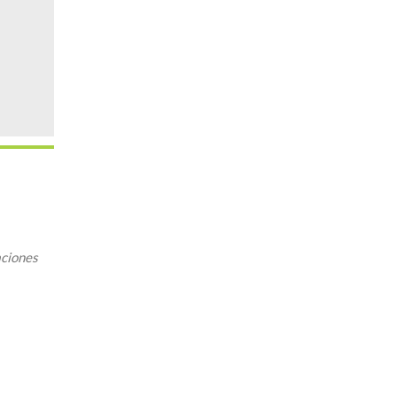
ciones
5
Outlook Live