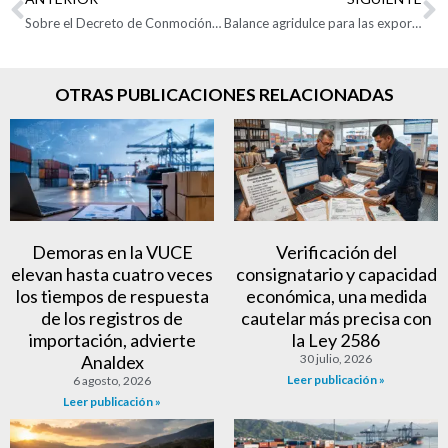
Sobre el Decreto de Conmoción Interior Expedido por el Gobierno Nacional: Entre la Emergencia y el Debate Constitucional
Balance agridulce para las exportaciones de los departamentos en 2024
OTRAS PUBLICACIONES RELACIONADAS
Demoras en la VUCE
Verificación del
elevan hasta cuatro veces
consignatario y capacidad
los tiempos de respuesta
económica, una medida
de los registros de
cautelar más precisa con
importación, advierte
la Ley 2586
Analdex
30 julio, 2026
Leer publicación »
6 agosto, 2026
Leer publicación »