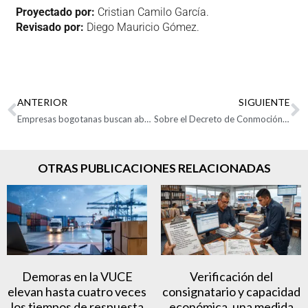
Proyectado por:
Cristian Camilo García.
Revisado por:
Diego Mauricio Gómez.
ANTERIOR
SIGUIENTE
Empresas bogotanas buscan abrirse camino en el mercado automotor y aeroespacial de México
Sobre el Decreto de Conmoción Interior Expedido por el Gobierno Nacional: Entre la Emergencia y el Debate Constitucional
OTRAS PUBLICACIONES RELACIONADAS
Demoras en la VUCE
Verificación del
elevan hasta cuatro veces
consignatario y capacidad
los tiempos de respuesta
económica, una medida