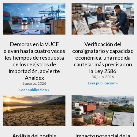
Demoras en la VUCE
Verificación del
elevan hasta cuatro veces
consignatario y capacidad
los tiempos de respuesta
económica, una medida
de los registros de
cautelar más precisa con
importación, advierte
la Ley 2586
Analdex
30 julio, 2026
Leer publicación »
6 agosto, 2026
Leer publicación »
Análisis del posible
Impacto potencial de la