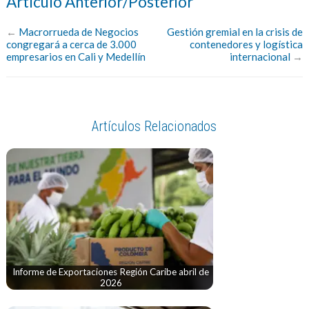
Artículo Anterior/Posterior
←
Macrorrueda de Negocios
Gestión gremial en la crisis de
congregará a cerca de 3.000
contenedores y logística
empresarios en Cali y Medellín
internacional
→
Artículos Relacionados
Informe de Exportaciones Región Caribe abril de
2026