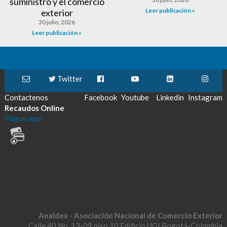
suministro y el comercio
Leer publicación »
exterior
30 julio, 2026
Leer publicación »
Twitter
Contactenos
Facebook
Youtube
Linkedin
Instagram
Recaudos Online
Pague aquí
Analdex - Asociación Nacional de Comercio Exterior
Calle 40 No. 13-09 piso 10 Edificio UGI Bogotá-Colombia