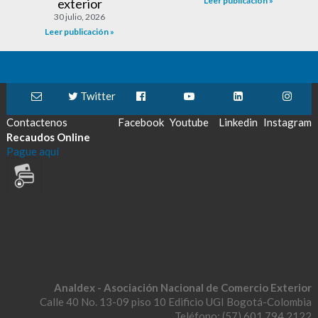
Leer publicación »
exterior
30 julio, 2026
Leer publicación »
Twitter
Contactenos
Facebook
Youtube
Linkedin
Instagram
Recaudos Online
Pague aquí
Analdex - Asociación Nacional de Comercio Exterior
Calle 40 No. 13-09 piso 10 Edificio UGI Bogotá-Colombia
Teléfono: (57) 601 794 2122