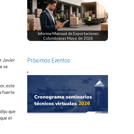
Informe Mensual de Exportaciones
Colombianas Mayo de 2026
Próximos Eventos
de
Javier
e se
or, este
a fuerte
dijo que
 que el