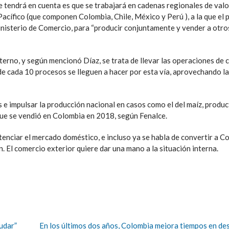
 se tendrá en cuenta es que se trabajará en cadenas regionales de valo
Pacífico (que componen Colombia, Chile, México y Perú ), a la que el 
inisterio de Comercio, para “producir conjuntamente y vender a otro
nterno, y según mencionó Díaz, se trata de llevar las operaciones de
3 de cada 10 procesos se lleguen a hacer por esta vía, aprovechando la
s e impulsar la producción nacional en casos como el del maíz, produ
 que se vendió en Colombia en 2018, según Fenalce.
otenciar el mercado doméstico, e incluso ya se habla de convertir a C
n. El comercio exterior quiere dar una mano a la situación interna.
udar”
En los últimos dos años, Colombia mejora tiempos en de