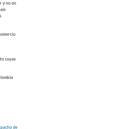
r y no en
país
s
 comercio
cto cuyas
olombia
spacho de