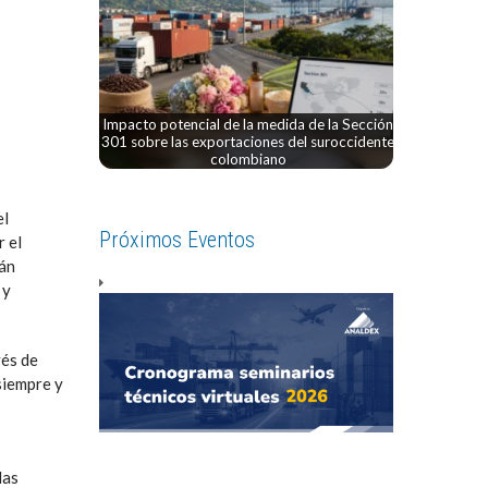
Impacto potencial de la medida de la Sección
301 sobre las exportaciones del suroccidente
colombiano
el
Próximos Eventos
r el
rán
 y
vés de
siempre y
las