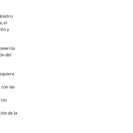
inistro
, el
ito y
comercio
ón del
requiere
 con las
rcio
ión de la