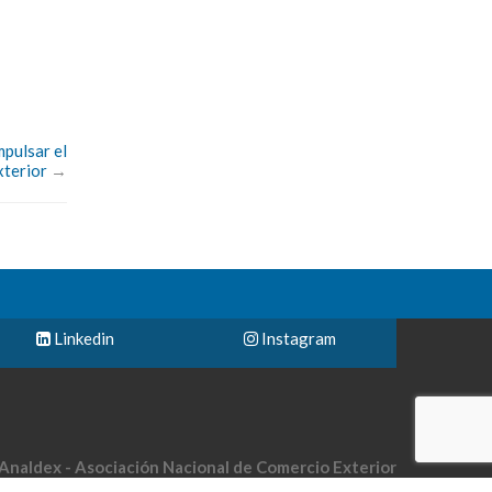
mpulsar el
xterior
→
Linkedin
Instagram
Analdex - Asociación Nacional de Comercio Exterior
le 40 No. 13-09 piso 10 Edificio UGI Bogotá-Colombia