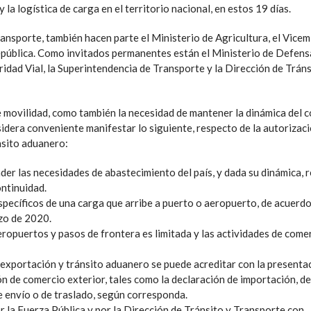
 la logística de carga en el territorio nacional, en estos 19 días.
ansporte, también hacen parte el Ministerio de Agricultura, el Vicem
epública. Como invitados permanentes están el Ministerio de Defensa
uridad Vial, la Superintendencia de Transporte y la Dirección de Tráns
de movilidad, como también la necesidad de mantener la dinámica del 
sidera conveniente manifestar lo siguiente, respecto de la autorizaci
nsito aduanero:
der las necesidades de abastecimiento del país, y dada su dinámica, 
ntinuidad.
specíficos de una carga que arribe a puerto o aeropuerto, de acuerdo
zo de 2020.
ropuertos y pasos de frontera es limitada y las actividades de come
 exportación y tránsito aduanero se puede acreditar con la presentac
n de comercio exterior, tales como la declaración de importación, de
de envío o de traslado, según corresponda.
 la Fuerza Pública y por la Dirección de Tránsito y Transporte con