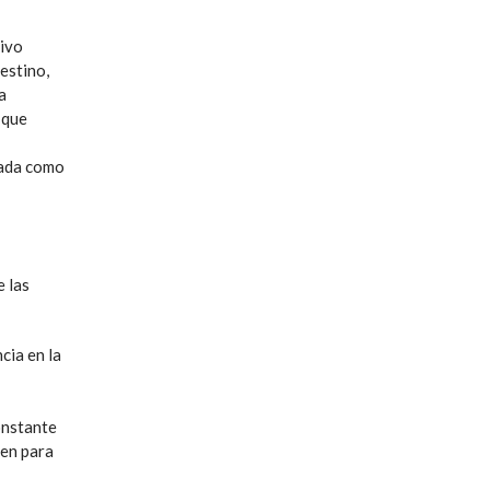
tivo
estino,
a
 que
cada como
e las
cia en la
onstante
ten para