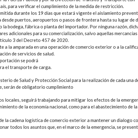
ís, para verificar el cumplimiento de la medida de restricción.
mitida durante los 19 días que estará vigente el aislamiento preven
ía desde puertos, aeropuertos o pasos de frontera hasta su lugar de d
o la bodega, fábrica o planta del importador. Por ninguna razón, dich
ares adicionales para su comercialización, salvo aquellas mercancías
rtículo 3 del Decreto 457 de 2020.
te a la amparada en una operación de comercio exterior o a la califi
ación de servicios de salud.
xportación se podrá
ara el transporte de carga.
terio de Salud y Protección Social para la realización de cada una d
, serán de obligatorio cumplimiento
s locales, seguirá trabajando para mitigar los efectos de la emergen
enimiento de la economía nacional, como para el abastecimiento de la
de la cadena logística de comercio exterior a mantener un dialogo c
onar todos los asuntos que, en el marco de la emergencia, se presen