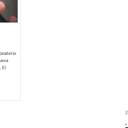
ionatorio
nueva
 El
P