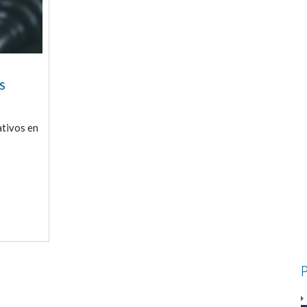
s
ativos en
P