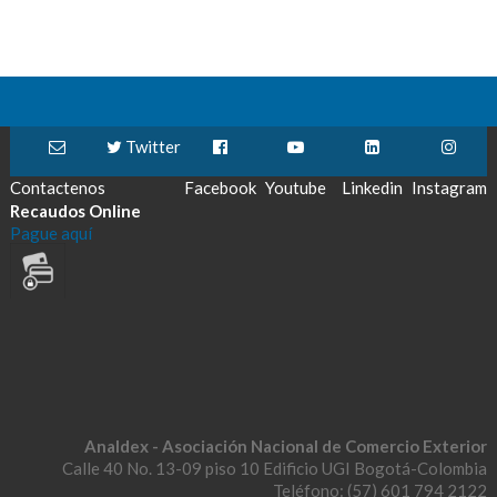
Twitter
Contactenos
Facebook
Youtube
Linkedin
Instagram
Recaudos Online
Pague aquí
Analdex - Asociación Nacional de Comercio Exterior
Calle 40 No. 13-09 piso 10 Edificio UGI Bogotá-Colombia
Teléfono: (57) 601 794 2122