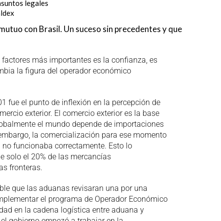
asuntos legales
ldex
utuo con Brasil. Un suceso sin precedentes y que
s factores más importantes es la confianza, es
bia la figura del operador económico
 fue el punto de inflexión en la percepción de
rcio exterior. El comercio exterior es la base
globalmente el mundo depende de importaciones
n embargo, la comercialización para ese momento
a no funcionaba correctamente. Esto lo
ue solo el 20% de las mercancías
s fronteras.
able que las aduanas revisaran una por una
 implementar el programa de Operador Económico
ridad en la cadena logística entre aduana y
l gobierno empezó a trabajar en la