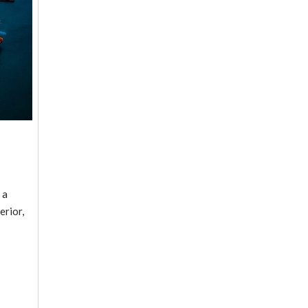
 a
erior,