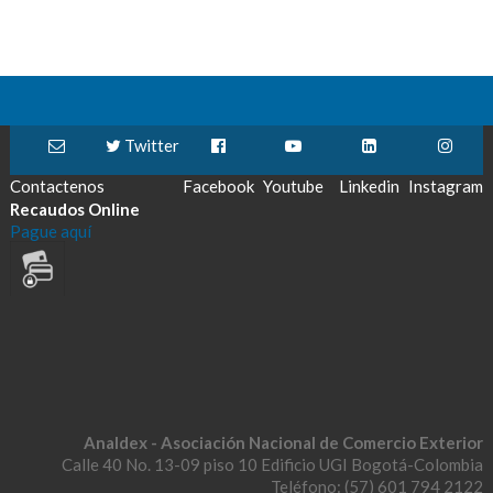
Twitter
Contactenos
Facebook
Youtube
Linkedin
Instagram
Recaudos Online
Pague aquí
Analdex - Asociación Nacional de Comercio Exterior
Calle 40 No. 13-09 piso 10 Edificio UGI Bogotá-Colombia
Teléfono: (57) 601 794 2122