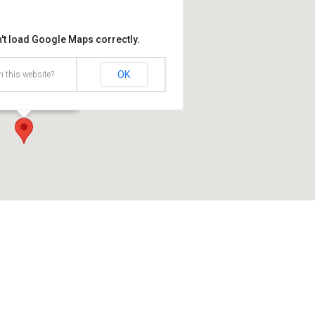
't load Google Maps correctly.
l Dann
OK
 this website?
5 No. 103-60 - Bogotá
os