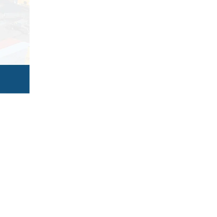
5
Outlook Live