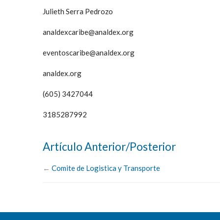
Julieth Serra Pedrozo
analdexcaribe@analdex.org
eventoscaribe@analdex.org
analdex.org
(605) 3427044
3185287992
Artículo Anterior/Posterior
←
Comite de Logistica y Transporte