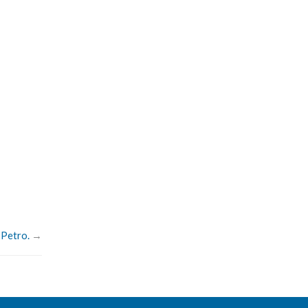
 Petro.
→