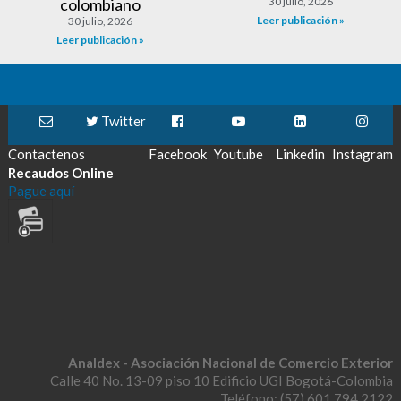
colombiano
30 julio, 2026
Leer publicación »
30 julio, 2026
Leer publicación »
Twitter
Contactenos
Facebook
Youtube
Linkedin
Instagram
Recaudos Online
Pague aquí
Analdex - Asociación Nacional de Comercio Exterior
Calle 40 No. 13-09 piso 10 Edificio UGI Bogotá-Colombia
Teléfono: (57) 601 794 2122