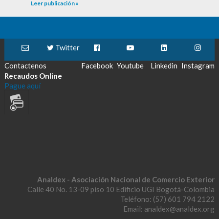
Leer publicación »
Twitter
Contactenos
Facebook
Youtube
Linkedin
Instagram
Recaudos Online
Pague aquí
Analdex - Asociación Nacional de Comercio Exterior
Calle 40 No. 13-09 piso 10 Edificio UGI Bogotá-Colombia
Teléfono: (57) 601 794 2122
Email: analdex@analdex.org