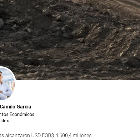
 Camilo Garcia
untos Económicos
ldex
nas alcanzaron USD FOB$ 4.600,4 millones,