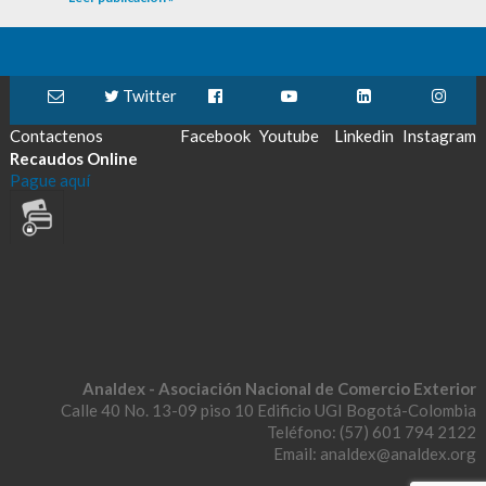
Twitter
Contactenos
Facebook
Youtube
Linkedin
Instagram
Recaudos Online
Pague aquí
Analdex - Asociación Nacional de Comercio Exterior
Calle 40 No. 13-09 piso 10 Edificio UGI Bogotá-Colombia
Teléfono: (57) 601 794 2122
Email: analdex@analdex.org