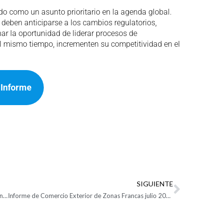
o como un asunto prioritario en la agenda global.
eben anticiparse a los cambios regulatorios,
r la oportunidad de liderar procesos de
 al mismo tiempo, incrementen su competitividad en el
 Informe
SIGUIENTE
“Las exportaciones no crecen por la política de transición energética de este Gobierno”: Analdex
Informe de Comercio Exterior de Zonas Francas julio 2025