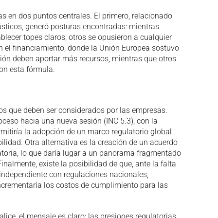
s en dos puntos centrales. El primero, relacionado
lásticos, generó posturas encontradas: mientras
lecer topes claros, otros se opusieron a cualquier
 en el financiamiento, donde la Unión Europea sostuvo
ón deben aportar más recursos, mientras que otros
on esta fórmula.
ios que deben ser considerados por las empresas.
oceso hacia una nueva sesión (INC 5.3), con la
mitiría la adopción de un marco regulatorio global
idad. Otra alternativa es la creación de un acuerdo
atoria, lo que daría lugar a un panorama fragmentado
nalmente, existe la posibilidad de que, ante la falta
independiente con regulaciones nacionales,
crementaría los costos de cumplimiento para las
ice, el mensaje es claro: las presiones regulatorias