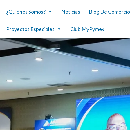
¿Quiénes Somos?
Noticias
Blog De Comercio
Proyectos Especiales
Club MyPymex