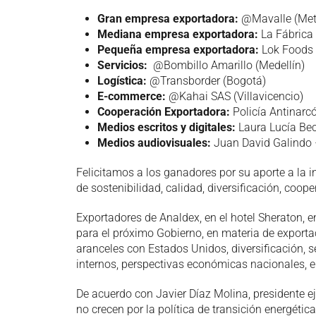
Gran empresa exportadora:
@Mavalle (Met
Mediana empresa exportadora:
La Fábrica 
Pequeña empresa exportadora:
Lok Foods 
Servicios:
@Bombillo Amarillo (Medellín)
Logística:
@Transborder (Bogotá)
E-commerce:
@Kahai SAS (Villavicencio)
Cooperación Exportadora:
Policía Antinarc
Medios escritos y digitales:
Laura Lucía Bec
Medios audiovisuales:
Juan David Galindo 
Felicitamos a los ganadores por su aporte a la i
de sostenibilidad, calidad, diversificación, coop
Exportadores de Analdex, en el hotel Sheraton, e
para el próximo Gobierno, en materia de exportac
aranceles con Estados Unidos, diversificación, s
internos, perspectivas económicas nacionales, e
De acuerdo con Javier Díaz Molina, presidente e
no crecen por la política de transición energéti