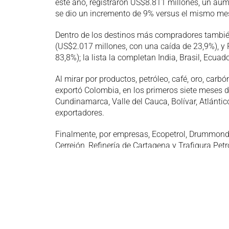
este año, registraron US$8.811 millones, un aume
se dio un incremento de 9% versus el mismo mes
Dentro de los destinos más compradores tambi
(US$2.017 millones, con una caída de 23,9%), y
83,8%); la lista la completan India, Brasil, Ecua
Al mirar por productos, petróleo, café, oro, car
exportó Colombia, en los primeros siete meses d
Cundinamarca, Valle del Cauca, Bolívar, Atlánti
exportadores.
Finalmente, por empresas, Ecopetrol, Drummond,
Cerrejón, Refinería de Cartagena y Trafigura Pe
julio de este año.
Congreso Nacional de Exportadores 2025
Descarga