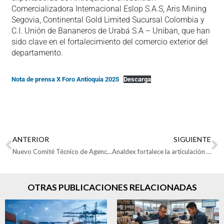
Comercializadora Internacional Eslop S.A.S, Aris Mining
Segovia, Continental Gold Limited Sucursal Colombia y
C.I. Unión de Bananeros de Urabá S.A – Uniban, que han
sido clave en el fortalecimiento del comercio exterior del
departamento.
Nota de prensa X Foro Antioquia 2025
Descarga
ANTERIOR
SIGUIENTE
Nuevo Comité Técnico de Agencias de Carga Internacional y Operadores Logísticos
Analdex fortalece la articulación con el Gobierno y empresas en temas clave de comercio exterior: más de 70 afiliados participaron en el Comité de Registro de Productores de Bienes Nacionales.
OTRAS PUBLICACIONES RELACIONADAS