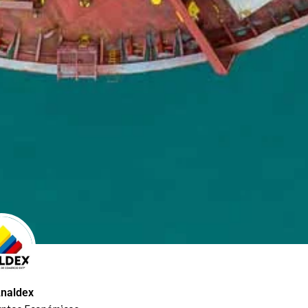
naldex