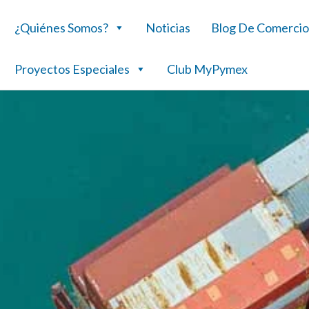
¿Quiénes Somos?
Noticias
Blog De Comercio
Proyectos Especiales
Club MyPymex