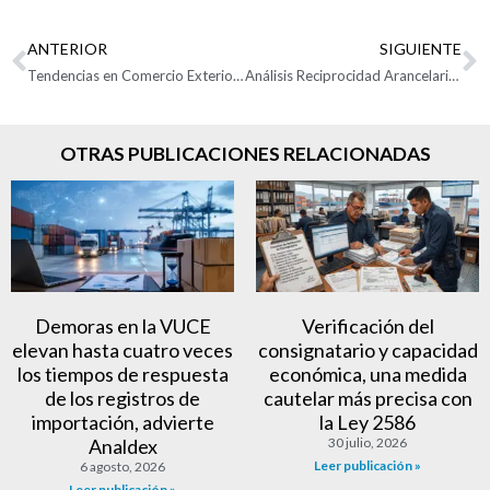
ANTERIOR
SIGUIENTE
Tendencias en Comercio Exterior: análisis de conceptos emitidos por la DIAN
Análisis Reciprocidad Arancelaria de EEUU
OTRAS PUBLICACIONES RELACIONADAS
Demoras en la VUCE
Verificación del
elevan hasta cuatro veces
consignatario y capacidad
los tiempos de respuesta
económica, una medida
de los registros de
cautelar más precisa con
importación, advierte
la Ley 2586
Analdex
30 julio, 2026
Leer publicación »
6 agosto, 2026
Leer publicación »