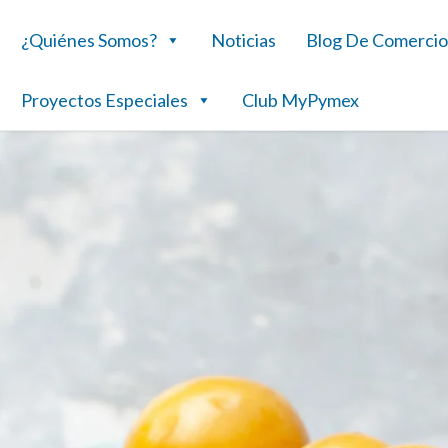
¿Quiénes Somos?
Noticias
Blog De Comercio
Proyectos Especiales
Club MyPymex