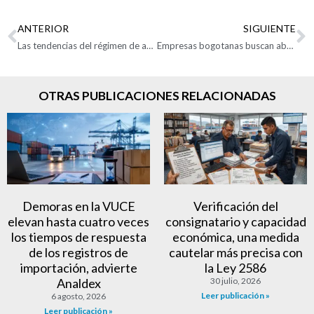
ANTERIOR
SIGUIENTE
Las tendencias del régimen de aduanas en el 2025
Empresas bogotanas buscan abrirse camino en el mercado automotor y aeroespacial de México
OTRAS PUBLICACIONES RELACIONADAS
Demoras en la VUCE
Verificación del
elevan hasta cuatro veces
consignatario y capacidad
los tiempos de respuesta
económica, una medida
de los registros de
cautelar más precisa con
importación, advierte
la Ley 2586
Analdex
30 julio, 2026
Leer publicación »
6 agosto, 2026
Leer publicación »